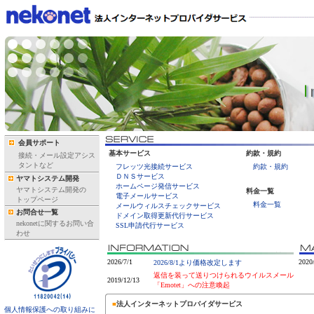
会員サポート
基本サービス
約款・規約
接続・メール設定アシス
タントなど
フレッツ光接続サービス
約款・規約
ＤＮＳサービス
ヤマトシステム開発
ホームページ発信サービス
ヤマトシステム開発の
料金一覧
電子メールサービス
トップページ
料金一覧
メールウィルスチェックサービス
お問合せ一覧
ドメイン取得更新代行サービス
nekonetに関するお問い合
SSL申請代行サービス
わせ
2026/7/1
2020
2026/8/1より価格改定します
返信を装って送りつけられるウイルスメール
2019/12/13
「Emotet」への注意喚起
■
法人インターネットプロバイダサービス
個人情報保護への取り組みに