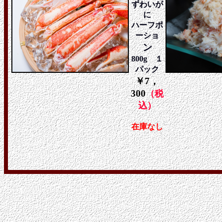
ずわいが
に
ハーフポ
ーショ
ン
800g １
パック
￥7，
300
（税
込）
在庫なし