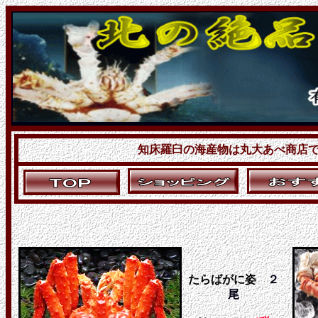
知床羅臼の海産物は丸大あべ商店
たらばがに姿
２
尾