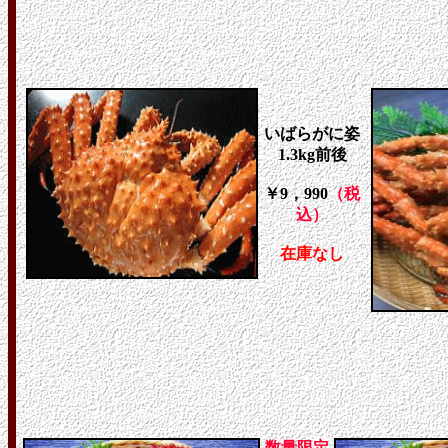
いばらがに姿
1.3kg前後
￥9，990
（税
込）
在庫なし
数量限定