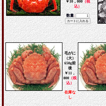
￥10，000
（税
込）
数量
:
毛がに
（大）
650g前
後
￥11，
800
（税
込）
在庫な
し