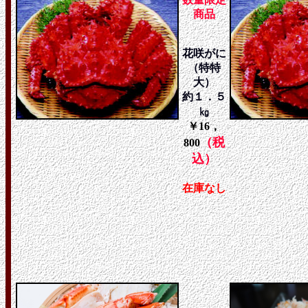
商品
花咲がに
（特特
大）
約１．５
㎏
￥16，
（税
800
込）
在庫なし